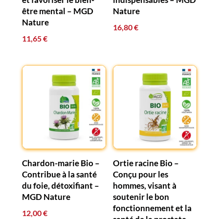
être mental – MGD
Nature
Nature
16,80
€
11,65
€
Chardon-marie Bio –
Ortie racine Bio –
Contribue à la santé
Conçu pour les
du foie, détoxifiant –
hommes, visant à
MGD Nature
soutenir le bon
fonctionnement et la
12,00
€