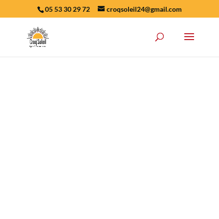
05 53 30 29 72
croqsoleil24@gmail.com
Nouveauté 2026
! Les Arcanes de
Bétel, un tarot divinatoire, un projet
Découvrir
de cœur, un voyage initiatique, un
outil unique de guidance !!
GAMME BIO