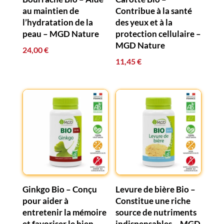
au maintien de
Contribue à la santé
l’hydratation de la
des yeux et à la
peau – MGD Nature
protection cellulaire –
MGD Nature
24,00
€
11,45
€
Ginkgo Bio – Conçu
Levure de bière Bio –
pour aider à
Constitue une riche
entretenir la mémoire
source de nutriments
et favoriser le bien-
indispensables – MGD